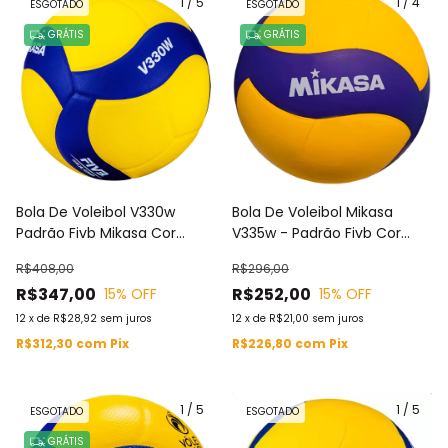
1
/
5
1
/
4
ESGOTADO
ESGOTADO
GRÁTIS
GRÁTIS
Bola De Voleibol V330w
Bola De Voleibol Mikasa
Padrão Fivb Mikasa Cor
V335w - Padrão Fivb Cor
Amarelo E Azul
Amarelo/azul Escuro
R$408,00
R$296,00
R$347,00
R$252,00
15
% OFF
15
% OFF
12
x
de
R$28,92
sem juros
12
x
de
R$21,00
sem juros
R$312,30
com
Pix
R$226,80
com
Pix
1
/
5
1
/
5
ESGOTADO
ESGOTADO
GRÁTIS