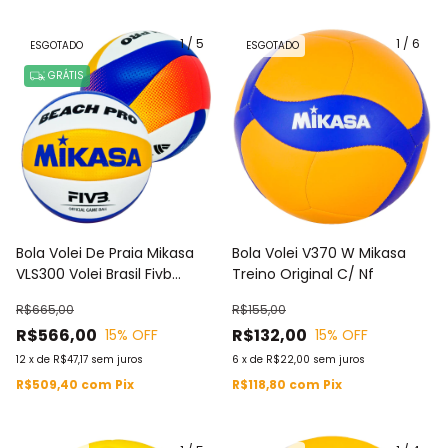
1
/
5
1
/
6
ESGOTADO
ESGOTADO
GRÁTIS
Bola Volei De Praia Mikasa
Bola Volei V370 W Mikasa
VLS300 Volei Brasil Fivb
Treino Original C/ Nf
Original
R$665,00
R$155,00
R$566,00
R$132,00
15
% OFF
15
% OFF
12
x
de
R$47,17
sem juros
6
x
de
R$22,00
sem juros
R$509,40
com
Pix
R$118,80
com
Pix