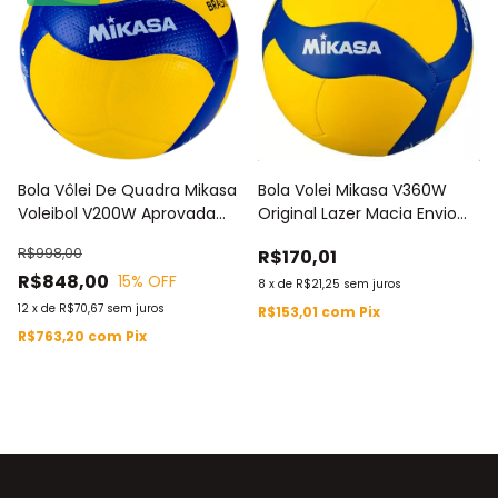
Bola Vôlei De Quadra Mikasa
Bola Volei Mikasa V360W
Voleibol V200W Aprovada
Original Lazer Macia Envio
Fivb
Imediato
R$998,00
R$170,01
R$848,00
15
% OFF
8
x
de
R$21,25
sem juros
12
x
de
R$70,67
sem juros
R$153,01
com
Pix
R$763,20
com
Pix