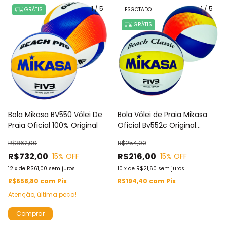
1
/
5
1
/
5
GRÁTIS
ESGOTADO
GRÁTIS
Bola Mikasa BV550 Vôlei De
Bola Vôlei de Praia Mikasa
Praia Oficial 100% Original
Oficial Bv552c Original
Padrao Fivb Substituta do
R$862,00
R$254,00
Modelo VXL30 Antigo
R$732,00
R$216,00
15
% OFF
15
% OFF
12
x
de
R$61,00
sem juros
10
x
de
R$21,60
sem juros
R$658,80
com
Pix
R$194,40
com
Pix
Atenção, última peça!