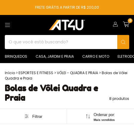
FRETE GRÁTIS A PARTIR DE R$ 200,00
0
BRINQUEDOS
CASA, JARDIM E PRAIA
CARRO E MOTO
ELETROD
Início
>
ESPORTES E FITNESS
>
VÔLEI - QUADRA E PRAIA
>
Bolas de Vôlei
Quadra e Praia
Bolas de Vôlei Quadra e
Praia
8 produtos
Ordenar por:
Filtrar
Mais vendidos