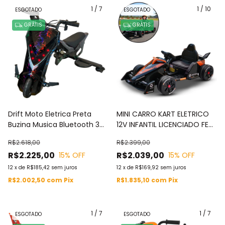
1
/
7
1
/
10
ESGOTADO
ESGOTADO
GRÁTIS
GRÁTIS
Drift Moto Eletrica Preta
MINI CARRO KART ELETRICO
Buzina Musica Bluetooth 3
12V INFANTIL LICENCIADO FE
Velocidades 250W 36V -
MCLAREN - BW405PT
R$2.618,00
R$2.399,00
BW387PT
R$2.225,00
R$2.039,00
15
% OFF
15
% OFF
12
x
de
R$185,42
sem juros
12
x
de
R$169,92
sem juros
R$2.002,50
com
Pix
R$1.835,10
com
Pix
1
/
7
1
/
7
ESGOTADO
ESGOTADO