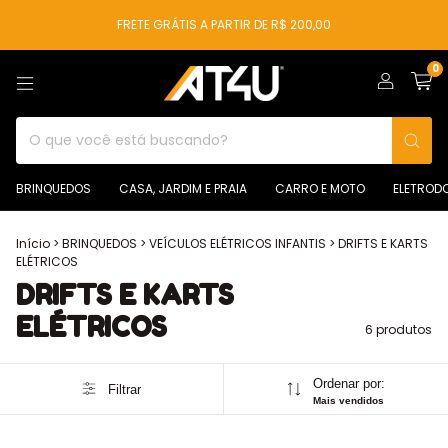
FRETE GRÁTIS A PARTIR DE R$ 200,00
0
BRINQUEDOS
CASA, JARDIM E PRAIA
CARRO E MOTO
ELETROD
Início
>
BRINQUEDOS
>
VEÍCULOS ELÉTRICOS INFANTIS
>
DRIFTS E KARTS
ELÉTRICOS
DRIFTS E KARTS
ELÉTRICOS
6 produtos
Ordenar por:
Filtrar
Mais vendidos