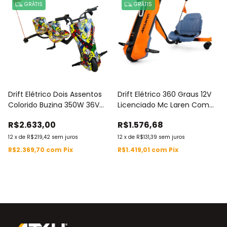
GRÁTIS
GRÁTIS
Drift Elétrico Dois Assentos
Drift Elétrico 360 Graus 12V
Colorido Buzina 350W 36V
Licenciado Mc Laren Com
Luzes LED Musica Bluetooth
Assento Regulável BW422LR
R$2.633,00
R$1.576,68
- BW390C
12
x
de
R$219,42
sem juros
12
x
de
R$131,39
sem juros
R$2.369,70
com
Pix
R$1.419,01
com
Pix