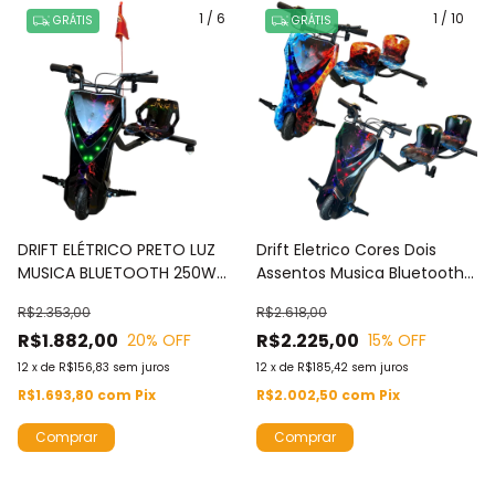
1
/
6
1
/
10
GRÁTIS
GRÁTIS
DRIFT ELÉTRICO PRETO LUZ
Drift Eletrico Cores Dois
MUSICA BLUETOOTH 250W
Assentos Musica Bluetooth
36V 3 VELOCIDADES BUZINA -
Luzes Led 250W 36V Buzina -
R$2.353,00
R$2.618,00
BW229
BW388
R$1.882,00
R$2.225,00
20
% OFF
15
% OFF
12
x
de
R$156,83
sem juros
12
x
de
R$185,42
sem juros
R$1.693,80
com
Pix
R$2.002,50
com
Pix
Comprar