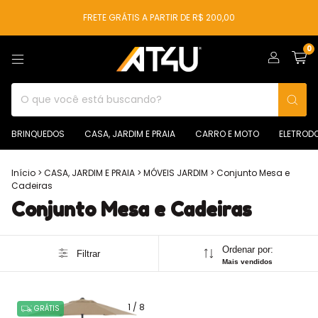
FRETE GRÁTIS A PARTIR DE R$ 200,00
0
BRINQUEDOS
CASA, JARDIM E PRAIA
CARRO E MOTO
ELETROD
Início
>
CASA, JARDIM E PRAIA
>
MÓVEIS JARDIM
>
Conjunto Mesa e
Cadeiras
Conjunto Mesa e Cadeiras
Ordenar por:
Filtrar
Mais vendidos
1
/
8
GRÁTIS