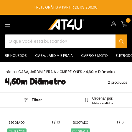
FRETE GRÁTIS A PARTIR DE R$ 200,00
0
BRINQUEDOS
CASA, JARDIM E PRAIA
CARRO E MOTO
ELETROD
Início
>
CASA, JARDIM E PRAIA
>
OMBRELONES
>
4,60m Diâmetro
4,60m Diâmetro
2 produtos
Ordenar por:
Filtrar
Mais vendidos
1
/
10
1
/
6
ESGOTADO
ESGOTADO
GRÁTIS
GRÁTIS