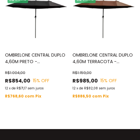
OMBRELONE CENTRAL DUPLO
OMBRELONE CENTRAL DUPLO
4,60M PRETO -
4,60M TERRACOTA -
IWOBCD460PT
IWOBCD460TE
R$1.004,00
R$1.159,00
R$854,00
R$985,00
15
% OFF
15
% OFF
12
x
de
R$71,17
sem juros
12
x
de
R$82,08
sem juros
R$768,60
com
Pix
R$886,50
com
Pix