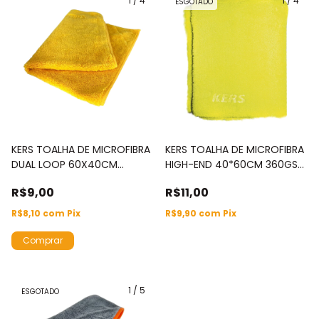
1
/
4
1
/
4
ESGOTADO
KERS TOALHA DE MICROFIBRA
KERS TOALHA DE MICROFIBRA
DUAL LOOP 60X40CM
HIGH-END 40*60CM 360GSM
360GSM COM BORDA
AMARELA C/BORDA
R$9,00
R$11,00
AMARELO
R$8,10
com
Pix
R$9,90
com
Pix
1
/
5
ESGOTADO