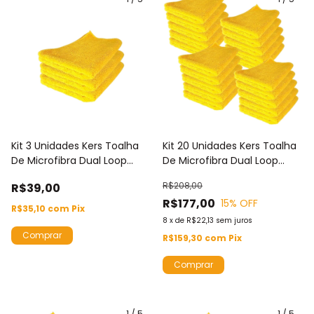
Kit 3 Unidades Kers Toalha
Kit 20 Unidades Kers Toalha
De Microfibra Dual Loop
De Microfibra Dual Loop
60X40CM 360GSM Cor
60X40CM 360GSM Cor
R$208,00
R$39,00
Amarela Com Borda
Amarela Com Borda
R$177,00
15
% OFF
R$35,10
com
Pix
8
x
de
R$22,13
sem juros
R$159,30
com
Pix
1
/
5
1
/
5