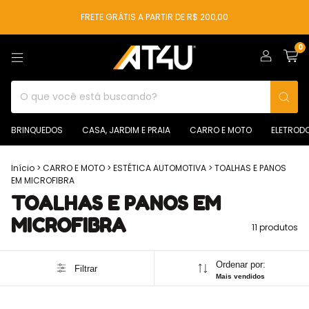
FRETE GRÁTIS A PARTIR DE R$ 200,00
0
BRINQUEDOS
CASA, JARDIM E PRAIA
CARRO E MOTO
ELETROD
Início
>
CARRO E MOTO
>
ESTÉTICA AUTOMOTIVA
>
TOALHAS E PANOS
EM MICROFIBRA
TOALHAS E PANOS EM
MICROFIBRA
11 produtos
Ordenar por:
Filtrar
Mais vendidos