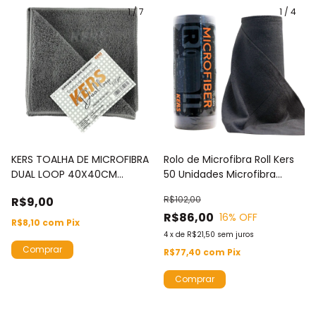
1
/
7
1
/
4
KERS TOALHA DE MICROFIBRA
Rolo de Microfibra Roll Kers
DUAL LOOP 40X40CM
50 Unidades Microfibra
360GSM CINZA
30x30 Cinza 170gsm
R$102,00
R$9,00
R$86,00
16
% OFF
R$8,10
com
Pix
4
x
de
R$21,50
sem juros
R$77,40
com
Pix