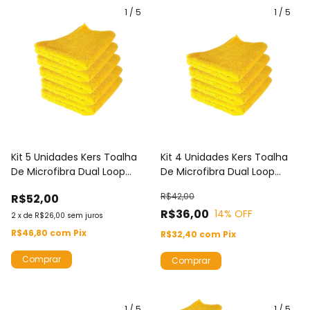
1
/
5
1
/
5
Kit 5 Unidades Kers Toalha
Kit 4 Unidades Kers Toalha
De Microfibra Dual Loop
De Microfibra Dual Loop
60X40CM 360GSM Cor
60X40CM 360GSM Cor
R$42,00
R$52,00
Amarela Com Borda
Amarela Com Borda
R$36,00
14
% OFF
2
x
de
R$26,00
sem juros
R$46,80
com
Pix
R$32,40
com
Pix
1
/
5
1
/
5