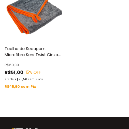
Toalha de Secagem
Microfibra Kers Twist Cinza
90x60 600GSM
R$60,00
R$51,00
15
% OFF
2
x
de
R$25,50
sem juros
R$45,90
com
Pix