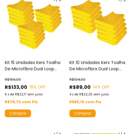
Kit 15 Unidades Kers Toalha
Kit 10 Unidades Kers Toalha
De Microfibra Dual Loop
De Microfibra Dual Loop
60X40CM 360GSM Cor
60X40CM 360GSM Cor
R$156,00
R$104,00
Amarela Com Borda
Amarela Com Borda
R$133,00
R$89,00
15
% OFF
14
% OFF
6
x
de
R$22,17
sem juros
4
x
de
R$22,25
sem juros
R$119,70
com
Pix
R$80,10
com
Pix