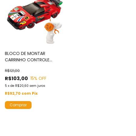
BLOCO DE MONTAR
CARRINHO CONTROLE
REMOTO 279PCS - BW354
R$121,00
R$103,00
15
% OFF
5
x
de
R$20,60
sem juros
R$92,70
com
Pix