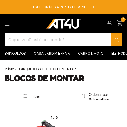
FRETE GRÁTIS A PARTIR DE R$ 200,00
0
BRINQUEDOS
CASA, JARDIM E PRAIA
CARRO E MOTO
ELETROD
Início
>
BRINQUEDOS
>
BLOCOS DE MONTAR
BLOCOS DE MONTAR
Ordenar por:
Filtrar
Mais vendidos
1
/
6