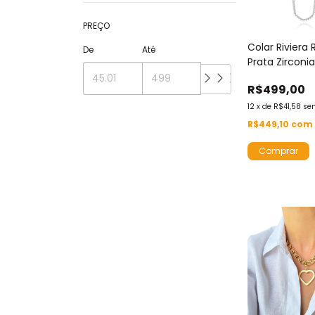
PREÇO
Colar Riviera 
De
Até
Prata Zirconia
3mm
R$499,00
12
x
de
R$41,58
se
R$449,10
com