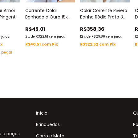
te Amor
Corrente Colar
Colar Corrente Riviera
C
 Pingente
Banhado a Ouro 18k
Banho Ródio Prata 3
D
ado
Elos Gabriela Dourado
Pontas Zircônias
Z
R$45,01
R$358,36
R
o 18K
Luxo By Djei Comp
Coloridas 3mm By Djei
3
 By Djei
400mm x Alt 4mm x
1
 juros
2
x
de
R$22,51
sem juros
12
x
de
R$29,86
sem juros
1
Larg 7mm
ix
R$40,51
com
Pix
R$322,52
com
Pix
R
a peça!
Início
Q
Brinquedos
Po
s e peças
Carro e Moto
Tr