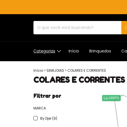
Categorias
Início
Brinquedos
Ca
Início
>
SEMIJOIAS
>
COLARES E CORRENTES
COLARES E CORRENTES
Filtrar por
GRÁTIS
MARCA
By Djei (9)