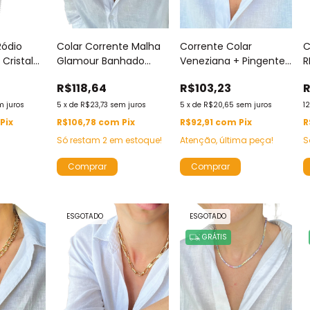
Ródio
Colar Corrente Malha
Corrente Colar
C
 Cristal
Glamour Banhado
Veneziana + Pingente
R
Ouro 18k 40cm Com
Banhados Ouro 18k
P
R$118,64
R$103,23
R
Prolongador de 5cm
Dourado By Djei
C
Espessura 4mm
Inspiração Alta
4
m juros
5
x
de
R$23,73
sem juros
5
x
de
R$20,65
sem juros
1
Dourado
Joalheria Com
1
Pix
R$106,78
com
Pix
R$92,91
com
Pix
R
Zircônias
Só restam
2
em estoque!
Atenção, última peça!
S
ESGOTADO
ESGOTADO
GRÁTIS