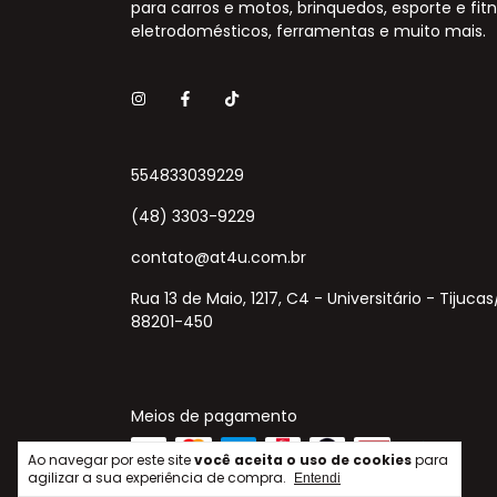
para carros e motos, brinquedos, esporte e fitn
eletrodomésticos, ferramentas e muito mais.
554833039229
(48) 3303-9229
contato@at4u.com.br
Rua 13 de Maio, 1217, C4 - Universitário - Tijuca
88201-450
Meios de pagamento
Ao navegar por este site
você aceita o uso de cookies
para
agilizar a sua experiência de compra.
Entendi