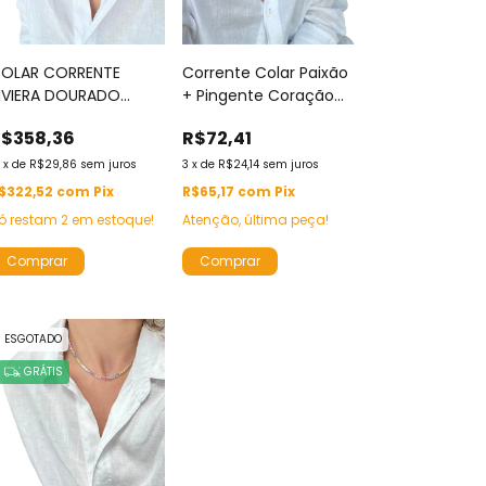
OLAR CORRENTE
Corrente Colar Paixão
IVIERA DOURADO
+ Pingente Coração
EDRAS ZIRCÔNIAS
Banhados Ouro18k
$358,36
R$72,41
RISTAL 3MM 3 PONTAS
45cm Glamour By Djei
0CM BANHADA OURO
2
x
de
R$29,86
sem juros
3
x
de
R$24,14
sem juros
8K
$322,52
com
Pix
R$65,17
com
Pix
ó restam
2
em estoque!
Atenção, última peça!
ESGOTADO
GRÁTIS