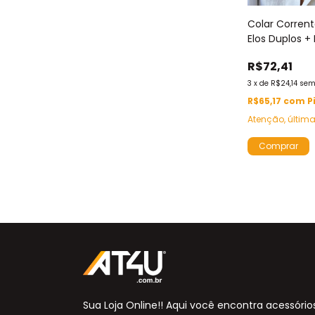
Colar Corren
Elos Duplos +
Coração Vaz
R$72,41
Banhados Our
Fecho Lagosta
3
x
de
R$24,14
sem
R$65,17
com
P
Atenção, últim
Sua Loja Online!! Aqui você encontra acessório