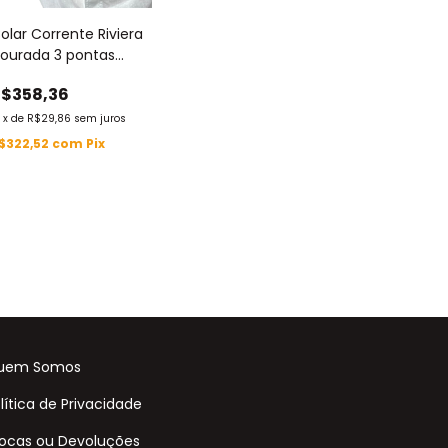
olar Corrente Riviera
ourada 3 pontas
ircônias Coloridas
$358,36
mm Banhada Ouro
8k By Djei
2
x
de
R$29,86
sem juros
$322,52
com
Pix
uem Somos
lítica de Privacidade
ocas ou Devoluções