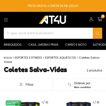
FRETE GRÁTIS A PARTIR DE R$ 200,00
0
BRINQUEDOS
CASA, JARDIM E PRAIA
CARRO E MOTO
ELETROD
Início
>
ESPORTES E FITNESS
>
ESPORTES AQUÁTICOS
>
Coletes Salva-
Vidas
Coletes Salva-Vidas
2 produtos
Ordenar por:
Filtrar
Mais vendidos
1
/
10
1
/
10
GRÁTIS