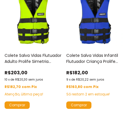
Colete Salva Vidas Flutuador
Colete Salva Vidas Infantil
Adulto Prolife Simetria
Flutuador Criança Prolife
Caiaque SUP Pesca Náutico
Simetria Piscina Praia
R$203,00
R$182,00
até 150kg
Caiaque até 50kg
10
x
de
R$20,30
sem juros
9
x
de
R$20,22
sem juros
R$182,70
com
Pix
R$163,80
com
Pix
Atenção, última peça!
Só restam
2
em estoque!
Comprar
Comprar