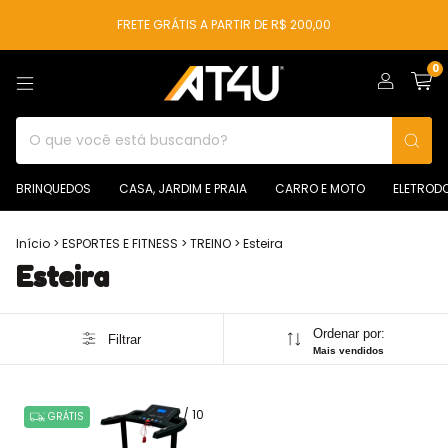
FRETE GRÁTIS A PARTIR DE R$ 200,00
0
BRINQUEDOS
CASA, JARDIM E PRAIA
CARRO E MOTO
ELETROD
Início
>
ESPORTES E FITNESS
>
TREINO
>
Esteira
Esteira
Ordenar por:
Filtrar
Mais vendidos
1
/
10
GRÁTIS