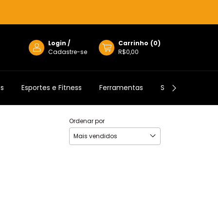
Login
/
Carrinho
(
0
)
Cadastre-se
R$0,00
os
Esportes e Fitness
Ferramentas
Semijoias
Ordenar por