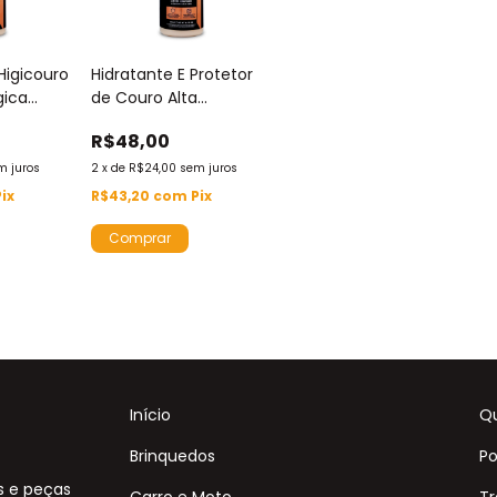
Higicouro
Hidratante E Protetor
gica
de Couro Alta
Performance Vonixx
R$48,00
Hidracouro 500ml
Proteção UV Evita
m juros
2
x
de
R$24,00
sem juros
Desbotamento e
Pix
R$43,20
com
Pix
Ressecamento
Início
Q
Brinquedos
Po
s e peças
Carro e Moto
Tr