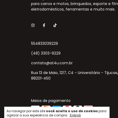
para carros e motos, brinquedos, esporte e fitn
eletrodomésticos, ferramentas e muito mais.
554833039229
(48) 3303-9229
contato@at4u.com.br
Rua 13 de Maio, 1217, C4 - Universitário - Tijuca
88201-450
Meios de pagamento
Ao navegar por este site
você aceita o uso de cookies
para
agilizar a sua experiência de compra.
Entendi