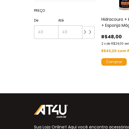
PREÇO
Hidracouro + 
De
Até
+ Esponja Má
Melanina
R$48,00
2
x
de
R$24,00
se
R$43,20
com
Sua Loja Online!! Aqui você encontra acessório