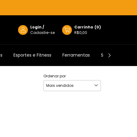
Login
/
Carrinho
(
0
)
Cadastre-se
R$0,00
os
Esportes e Fitness
Ferramentas
Semijoias
Ordenar por