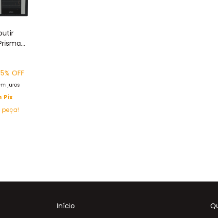
utir
Prisma
ocas Inox
 GLP
15
% OFF
em juros
m
Pix
a peça!
Início
Q