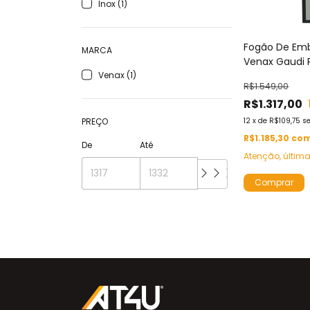
Inox (1)
Fogão De Emb
MARCA
Venax Gaudi 
Venax (1)
Vitreo BL 4 B
R$1.549,00
Ou Preto Gás
R$1.317,00
PREÇO
12
x
de
R$109,75
s
R$1.185,30
co
De
Até
Atenção, últim
Comprar