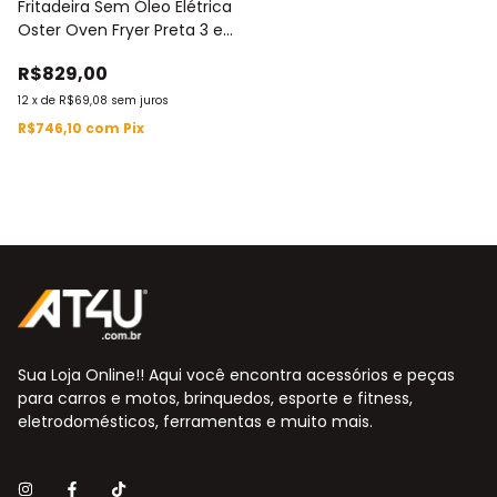
Fritadeira Sem Óleo Elétrica
Oster Oven Fryer Preta 3 em
1 127V / 220V 12L 1800W
R$829,00
OFRT780
12
x
de
R$69,08
sem juros
R$746,10
com
Pix
Sua Loja Online!! Aqui você encontra acessórios e peças
para carros e motos, brinquedos, esporte e fitness,
eletrodomésticos, ferramentas e muito mais.