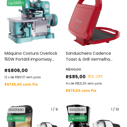
GRÁTIS
Máquina Costura Overlock
Sanduicheira Cadence
150W Portátil Importway
Toast & Grill Vermelha
127V 220V 3000ppm
SAN261 127V / 220V
R$100,00
R$806,00
INMETRO Kit Acessórios
R$85,00
15
% OFF
Acabamento IWMC
12
x
de
R$67,17
sem juros
4
x
de
R$21,25
sem juros
R$725,40
com
Pix
R$76,50
com
Pix
1
/
9
1
/
10
ESGOTADO
ESGOTADO
GRÁTIS
GRÁTIS