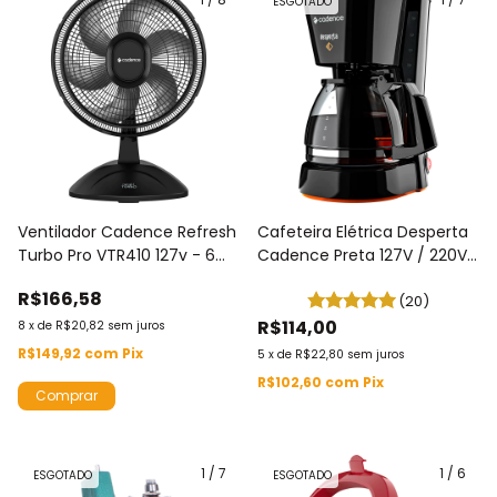
ESGOTADO
Ventilador Cadence Refresh
Cafeteira Elétrica Desperta
Turbo Pro VTR410 127v - 6
Cadence Preta 127V / 220V
Pás - 140w - 3 Velocidades
750ML CAF338
R$166,58
(20)
R$114,00
8
x
de
R$20,82
sem juros
R$149,92
com
Pix
5
x
de
R$22,80
sem juros
R$102,60
com
Pix
1
/
7
1
/
6
ESGOTADO
ESGOTADO