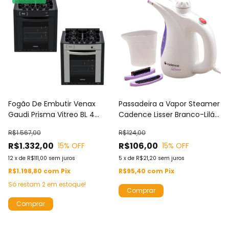
Fogão De Embutir Venax
Passadeira a Vapor Steamer
Gaudi Prisma Vitreo BL 4
Cadence Lisser Branco-Lilás
Bocas Inox Ou Preto Gás GLP
127V/220V 300ml Passa na
R$1.567,00
R$124,00
Vertical e Higieniza Vap901
R$1.332,00
R$106,00
15
% OFF
15
% OFF
12
x
de
R$111,00
sem juros
5
x
de
R$21,20
sem juros
R$1.198,80
com
Pix
R$95,40
com
Pix
Só restam
2
em estoque!
Comprar
Comprar