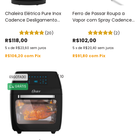
Chaleira Elétrica Pure Inox
Ferro de Passar Roupa a
Cadence Desligamento
Vapor com Spray Cadence
Automático e Tampa Enche
2 em 1 127V / 220V IRO215
Fácil 127V / 220V INOX 1,7L
(20)
(2)
CEL810
R$118,00
R$102,00
5
x
de
R$23,60
sem juros
5
x
de
R$20,40
sem juros
R$106,20
com
Pix
R$91,80
com
Pix
1
/
10
ESGOTADO
GRÁTIS