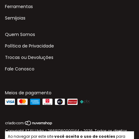
Ferramentas
Semijoias
Quem Somos
Política de Privacidade
Trocas ou Devoluções
Fale Conosco
Meios de pagamento
Copyright AT4U Ltda - 26691260000144 - 2026. Todos os direitos
reservados.
Ao navegar por este site
você aceita o uso de cookies
para