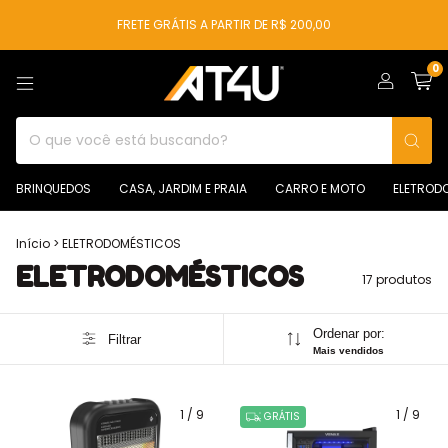
FRETE GRÁTIS A PARTIR DE R$ 200,00
0
BRINQUEDOS
CASA, JARDIM E PRAIA
CARRO E MOTO
ELETROD
Início
>
ELETRODOMÉSTICOS
ELETRODOMÉSTICOS
17 produtos
Ordenar por:
Filtrar
Mais vendidos
1
/
9
1
/
9
GRÁTIS