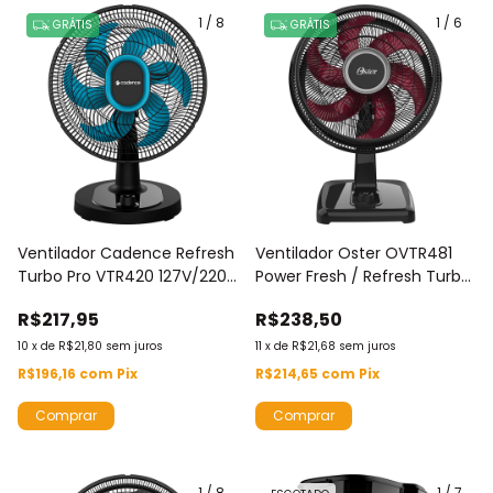
1
/
8
1
/
6
GRÁTIS
GRÁTIS
Ventilador Cadence Refresh
Ventilador Oster OVTR481
Turbo Pro VTR420 127V/220V
Power Fresh / Refresh Turbo
- 6 Pás - 140w - 3
220 V - 6 Pás - 140w - 3
R$217,95
R$238,50
Velocidades
Velocidades
10
x
de
R$21,80
sem juros
11
x
de
R$21,68
sem juros
R$196,16
com
Pix
R$214,65
com
Pix
Comprar
1
/
8
1
/
7