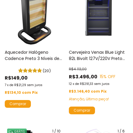
Aquecedor Halógeno
Cervejeira Venax Blue Light
Cadence Preto 3 Níveis de
82L Bivolt 127V/220V Preto
Aquecimento 127V / 220V
Fosco - EXPVBL102
R$4.113,00
AQC315
(20)
R$3.496,00
15
% OFF
R$149,00
12
x
de
R$291,33
sem juros
7
x
de
R$21,29
sem juros
R$3.146,40
com
Pix
R$134,10
com
Pix
Atenção, última peça!
Comprar
Comprar
1
/
10
1
/
6
GRÁTIS