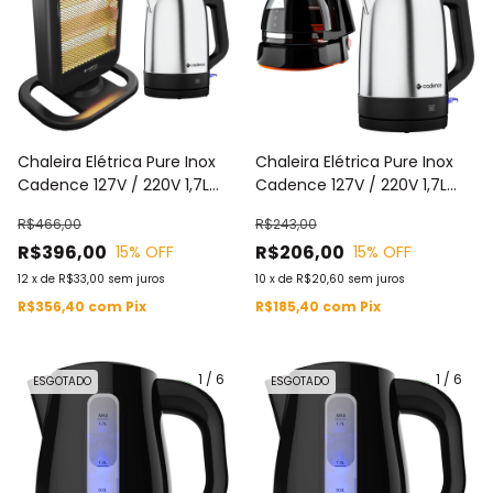
Chaleira Elétrica Pure Inox
Chaleira Elétrica Pure Inox
Cadence 127V / 220V 1,7L
Cadence 127V / 220V 1,7L
CEL810 + Aquecedor
CEL810 + Cafeteira Elétrica
R$466,00
R$243,00
Halógeno Cadence Preto
Cadence Preta 127V / 220V
R$396,00
R$206,00
15
% OFF
15
% OFF
127V / 220V AQC315 (2)
750ML CAF338
12
x
de
R$33,00
sem juros
10
x
de
R$20,60
sem juros
R$356,40
com
Pix
R$185,40
com
Pix
1
/
6
1
/
6
ESGOTADO
ESGOTADO