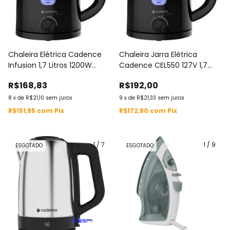
Chaleira Elétrica Cadence
Chaleira Jarra Elétrica
Infusion 1,7 Litros 1200W
Cadence CEL550 127V 1,7
Cel550 220V Com Controle
Litros
R$168,83
R$192,00
de Temperatura e Modo
Chimarrão
8
x
de
R$21,10
sem juros
9
x
de
R$21,33
sem juros
R$151,95
com
Pix
R$172,80
com
Pix
1
/
7
1
/
9
ESGOTADO
ESGOTADO