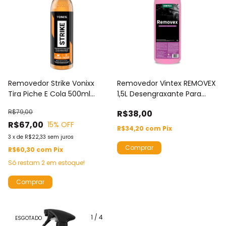
Removedor Strike Vonixx
Removedor Vintex REMOVEX
Tira Piche E Cola 500ml
1,5L Desengraxante Para
Vonixx
Limpeza Pesada De Chassis
R$79,00
R$38,00
e Carroceria
R$67,00
15
% OFF
R$34,20
com
Pix
3
x
de
R$22,33
sem juros
R$60,30
com
Pix
Só restam
2
em estoque!
1
/
4
ESGOTADO