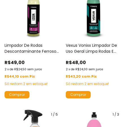
Limpador De Rodas
Vexus Vonixx Limpador De
Descontaminante Ferroso
Uso Geral Limpa Rodas E
Alta Performance Vonixx Izer
Motor 500ml
R$49,00
R$48,00
500ml Remove Ferrugem
2
x
de
R$24,50
sem juros
2
x
de
R$24,00
sem juros
R$44,10
com
Pix
R$43,20
com
Pix
Só restam
2
em estoque!
Só restam
2
em estoque!
1
/
5
1
/
3