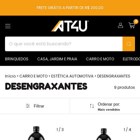
FRETE GRÁTIS A PARTIR DE R$ 200,00
0
BRINQUEDOS
CASA, JARDIM E PRAIA
CARRO E MOTO
ELETROD
Início
>
CARRO E MOTO
>
ESTÉTICA AUTOMOTIVA
>
DESENGRAXANTES
DESENGRAXANTES
9 produtos
Ordenar por:
Filtrar
Mais vendidos
1
/
3
1
/
4