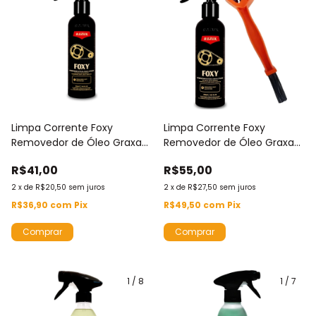
Limpa Corrente Foxy
Limpa Corrente Foxy
Removedor de Óleo Graxa
Removedor de Óleo Graxa
Piche Razux 240ml
Piche Razux 240ml + Escova
R$41,00
R$55,00
Corrente Kers
2
x
de
R$20,50
sem juros
2
x
de
R$27,50
sem juros
R$36,90
com
Pix
R$49,50
com
Pix
1
/
8
1
/
7