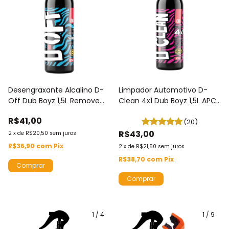
Desengraxante Alcalino D-
Limpador Automotivo D-
Off Dub Boyz 1,5L Remove
Clean 4x1 Dub Boyz 1,5L APC
Óleo Graxa Motor Chassis
Desengraxante
R$41,00
pH 12 Biodegradável
Desincrustante Shampoo
(20)
pH 13
R$43,00
2
x
de
R$20,50
sem juros
R$36,90
com
Pix
2
x
de
R$21,50
sem juros
R$38,70
com
Pix
1
/
4
1
/
9