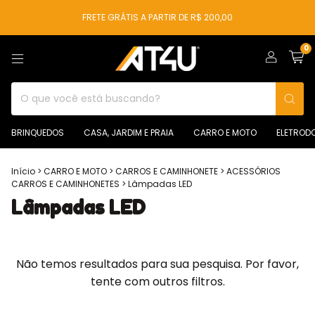
FRETE GRÁTIS A PARTIR DE R$ 200,00
0
BRINQUEDOS
CASA, JARDIM E PRAIA
CARRO E MOTO
ELETROD
Início
>
CARRO E MOTO
>
CARROS E CAMINHONETE
>
ACESSÓRIOS
CARROS E CAMINHONETES
>
Lâmpadas LED
Lâmpadas LED
Não temos resultados para sua pesquisa. Por favor,
tente com outros filtros.