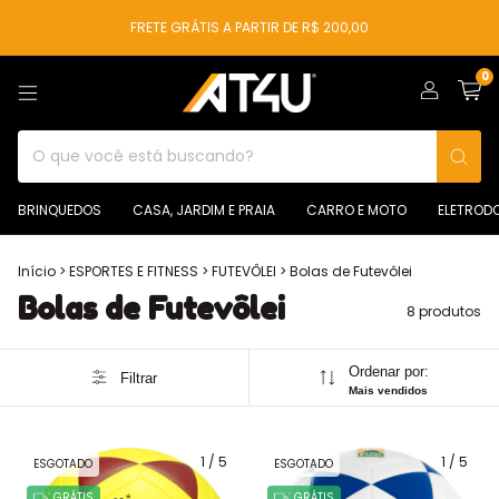
FRETE GRÁTIS A PARTIR DE R$ 200,00
0
BRINQUEDOS
CASA, JARDIM E PRAIA
CARRO E MOTO
ELETROD
Início
>
ESPORTES E FITNESS
>
FUTEVÔLEI
>
Bolas de Futevôlei
Bolas de Futevôlei
8 produtos
Ordenar por:
Filtrar
Mais vendidos
1
/
5
1
/
5
ESGOTADO
ESGOTADO
GRÁTIS
GRÁTIS