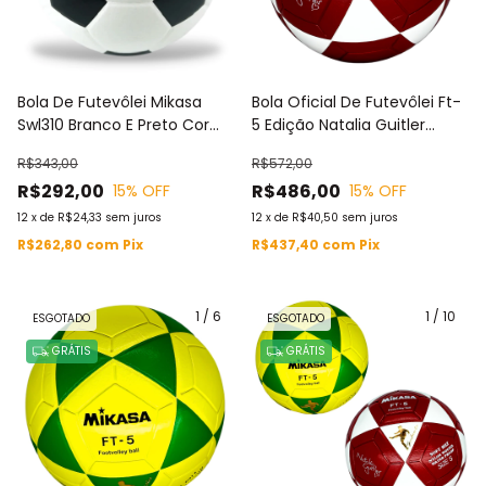
Bola De Futevôlei Mikasa
Bola Oficial De Futevôlei Ft-
Swl310 Branco E Preto Cor
5 Edição Natalia Guitler
Branco/preto
Branca E Vermelha Mikasa
R$343,00
R$572,00
R$292,00
R$486,00
15
% OFF
15
% OFF
12
x
de
R$24,33
sem juros
12
x
de
R$40,50
sem juros
R$262,80
com
Pix
R$437,40
com
Pix
1
/
6
1
/
10
ESGOTADO
ESGOTADO
GRÁTIS
GRÁTIS