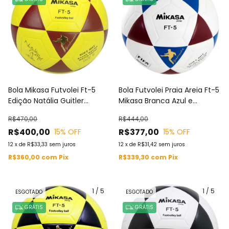
Bola Mikasa Futvolei Ft-5
Bola Futvolei Praia Areia Ft-5
Edição Natália Guitler
Mikasa Branca Azul e
Limitada Amarela e Bordô
Vermelha 100% Original
R$470,00
R$444,00
R$400,00
R$377,00
15
% OFF
15
% OFF
12
x
de
R$33,33
sem juros
12
x
de
R$31,42
sem juros
R$360,00
com
Pix
R$339,30
com
Pix
1
/
5
1
/
5
ESGOTADO
ESGOTADO
GRÁTIS
GRÁTIS