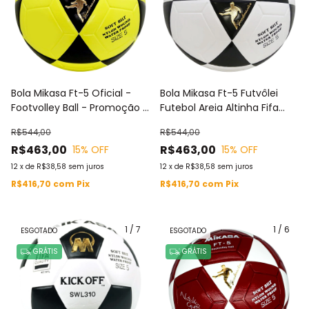
Bola Mikasa Ft-5 Oficial -
Bola Mikasa Ft-5 Futvôlei
Footvolley Ball - Promoção -
Futebol Areia Altinha Fifa
Amarela e Preta
Branca e Preta
R$544,00
R$544,00
R$463,00
R$463,00
15
% OFF
15
% OFF
12
x
de
R$38,58
sem juros
12
x
de
R$38,58
sem juros
R$416,70
com
Pix
R$416,70
com
Pix
1
/
7
1
/
6
ESGOTADO
ESGOTADO
GRÁTIS
GRÁTIS