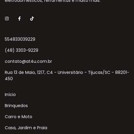
eletrodomésticos, ferramentas e muito mais.
554833039229
(48) 3303-9229
contato@at4u.com.br
Rua 13 de Maio, 1217, C4 - Universitário - Tijucas/SC - 88201-
450
Início
Brinquedos
Carro e Moto
Casa, Jardim e Praia