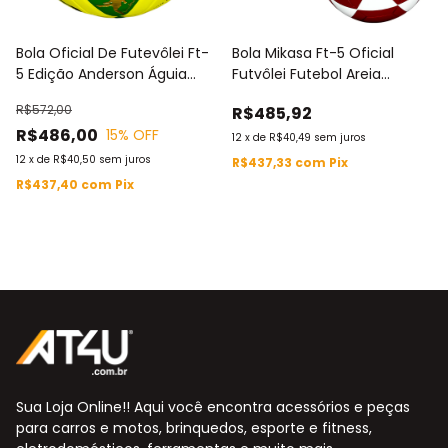
Bola Oficial De Futevôlei Ft-
Bola Mikasa Ft-5 Oficial
5 Edição Anderson Águia
Futvôlei Futebol Areia
Amarelo E Verde Mikasa
Altinha Anderson Águia
R$572,00
R$485,92
Amarela e Verde Natália
R$486,00
15
% OFF
Guitler Branca e Vermelha
12
x
de
R$40,49
sem juros
12
x
de
R$40,50
sem juros
R$437,33
com
Pix
R$437,40
com
Pix
Sua Loja Online!! Aqui você encontra acessórios e peças
para carros e motos, brinquedos, esporte e fitness,